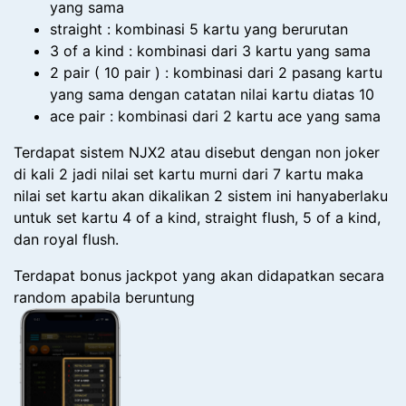
yang sama
straight : kombinasi 5 kartu yang berurutan
3 of a kind : kombinasi dari 3 kartu yang sama
2 pair ( 10 pair ) : kombinasi dari 2 pasang kartu
yang sama dengan catatan nilai kartu diatas 10
ace pair : kombinasi dari 2 kartu ace yang sama
Terdapat sistem NJX2 atau disebut dengan non joker
di kali 2 jadi nilai set kartu murni dari 7 kartu maka
nilai set kartu akan dikalikan 2 sistem ini hanyaberlaku
untuk set kartu 4 of a kind, straight flush, 5 of a kind,
dan royal flush.
Terdapat bonus jackpot yang akan didapatkan secara
random apabila beruntung