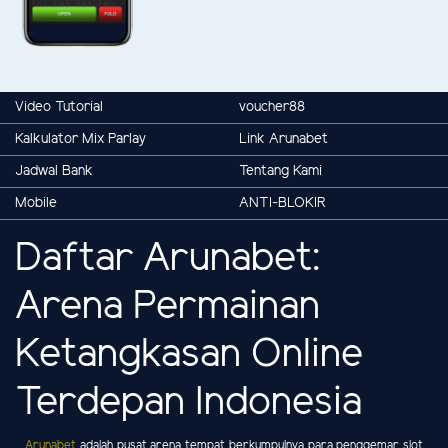
Video Tutorial
voucher88
Kalkulator Mix Parlay
Link Arunabet
Jadwal Bank
Tentang Kami
Mobile
ANTI-BLOKIR
Daftar Arunabet:
Arena Permainan
Ketangkasan Online
Terdepan Indonesia
Arunabet
adalah pusat arena tempat berkumpulnya para penggemar slot