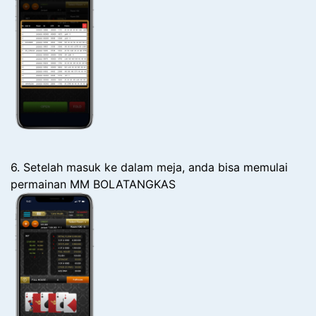
6. Setelah masuk ke dalam meja, anda bisa memulai
permainan MM BOLATANGKAS