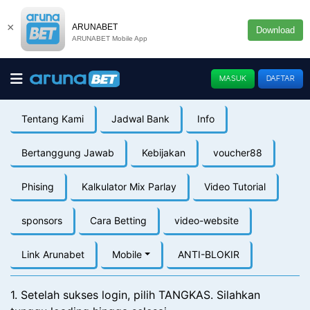
×
ARUNABET
Download
ARUNABET Mobile App
MASUK
DAFTAR
Tentang Kami
Jadwal Bank
Info
Bertanggung Jawab
Kebijakan
voucher88
Phising
Kalkulator Mix Parlay
Video Tutorial
sponsors
Cara Betting
video-website
Link Arunabet
Mobile
ANTI-BLOKIR
1. Setelah sukses login, pilih TANGKAS. Silahkan