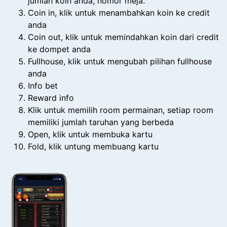
jumlah koin anda, nomor meja.
Coin in, klik untuk menambahkan koin ke credit
anda
Coin out, klik untuk memindahkan koin dari credit
ke dompet anda
Fullhouse, klik untuk mengubah pilihan fullhouse
anda
Info bet
Reward info
Klik untuk memilih room permainan, setiap room
memiliki jumlah taruhan yang berbeda
Open, klik untuk membuka kartu
Fold, klik untung membuang kartu