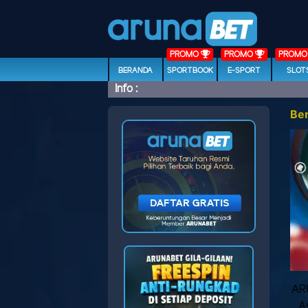
PROMO
PROMO
PROM
BERANDA
SPORTBOOK
E-SPORT
SLOT
Info :
Be
ARU
A