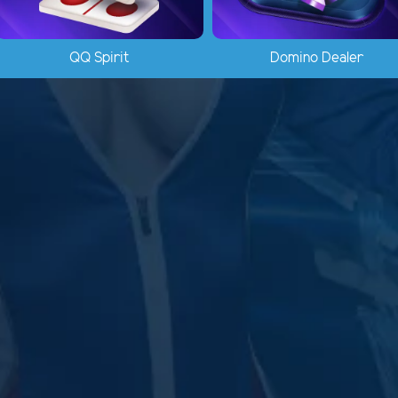
QQ Spirit
Domino Dealer