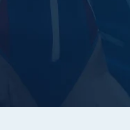
ulator Mix Parlay
Link Arunabet
Jadwal Bank
Tentang Kam
Lisensi