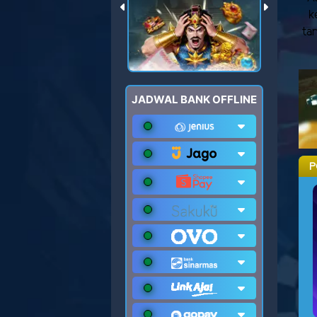
k
ta
JADWAL BANK OFFLINE
P