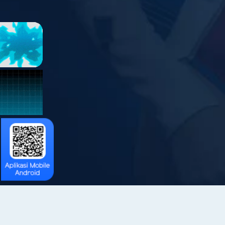
Video Tutorial
voucher88
Kalk