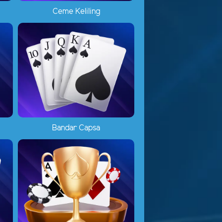
Ceme Keliling
Bandar Capsa